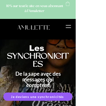
10% sur tout le site
en vous abonnant
à l'Amuletter
AMULETTE
Les
SYNCHRONICIT
ES
De la sape avec des
messages qui
comptent
Je deviens une synchronicités