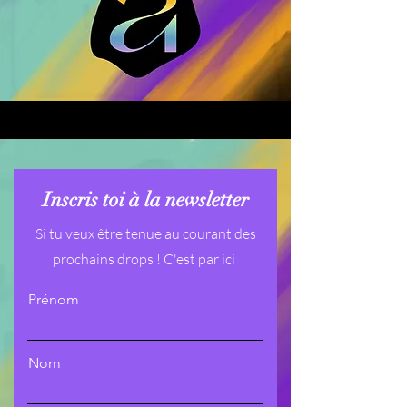
Inscris toi à la newsletter
Si tu veux être tenue au courant des
prochains drops ! C'est par ici
Prénom
Nom