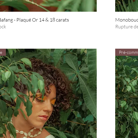
fang - Plaqué Or 14 & 18 carats
Monoboucle
ock
Rupture de
e
Pré-comm