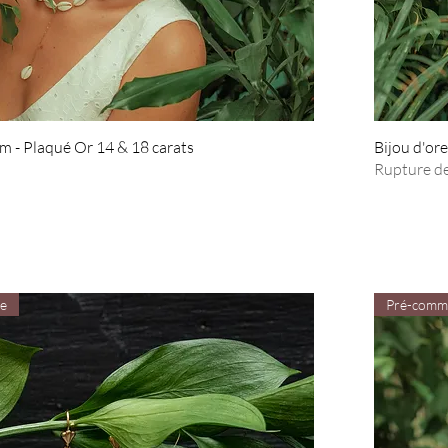
 - Plaqué Or 14 & 18 carats
Bijou d'ore
Rupture de
e
Pré-comm