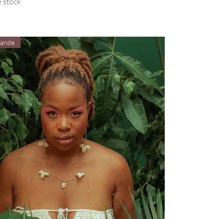
 stock
ande