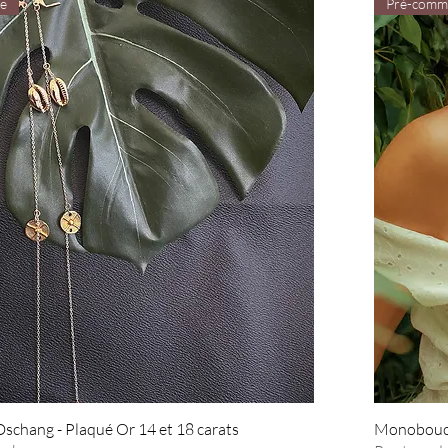
e
Pré-comm
chang - Plaqué Or 14 et 18 carats
Monoboucle