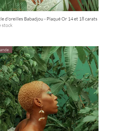
 d'oreilles Babadjou - Plaqué Or 14 et 18 carats
 stock
ande