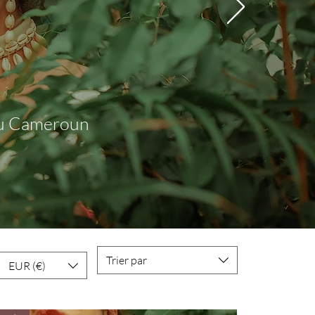
 du Cameroun
Trier par
EUR (€)