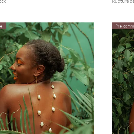
ock
Rupture de
e
Pré-comm