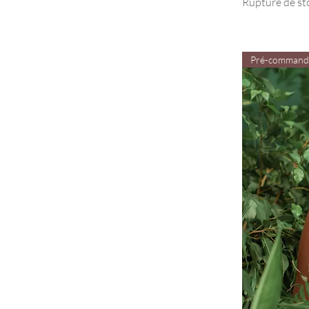
Rupture de st
Pré-command