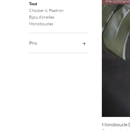
Pré-command
Tout
Chocker & Plastron
Bijou d'oreilles
Monoboucles
Prix
81 €
290 €
Monoboucle Ds