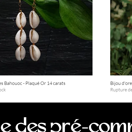
les Bahouoc - Plaqué Or 14 carats
Bijou d'ore
ock
Rupture de
ne des pré-co