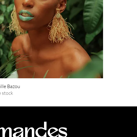
ille Bazou
 stock
mmandes