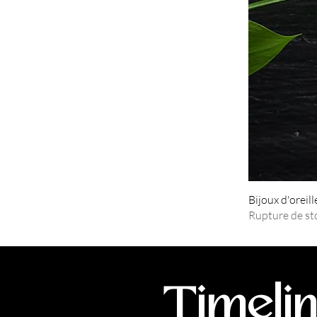
Bijoux d'oreil
Rupture de st
Timeli