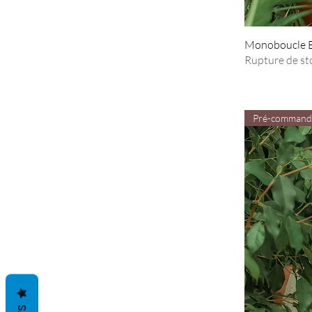
Monoboucle Ba
Rupture de st
Pré-command