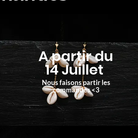
A partir du
14 Juillet
Nous faisons partir les
commandes <3