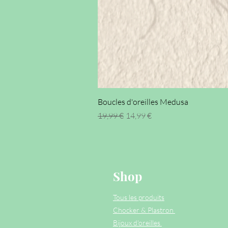
Boucles d'oreilles Medusa
Prix original
Prix promotionnel
19,99 €
14,99 €
Shop
Tous les produits
Chocker & Plastron
Bijoux d'oreilles