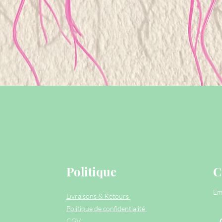
Aperçu rapide
Politique
C
Em
Livraisons & Retours
Politique de confidentialité
CGV