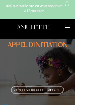
10% sur tout le site
en vous abonnant
à l'Amuletter
AMULETTE
APPEL D'INITIATION
Je réserve un appel - OFFERT