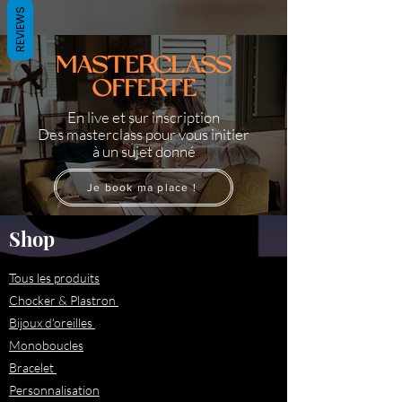
REVIEWS
MASTERCLASS
OFFERTE
En live et sur inscription
Des masterclass pour vous initier
à un sujet donné
Je book ma place !
Shop
Tous les produits
Chocker & Plastron
Bijoux d'oreilles
Monoboucles
Bracelet
Personnalisation