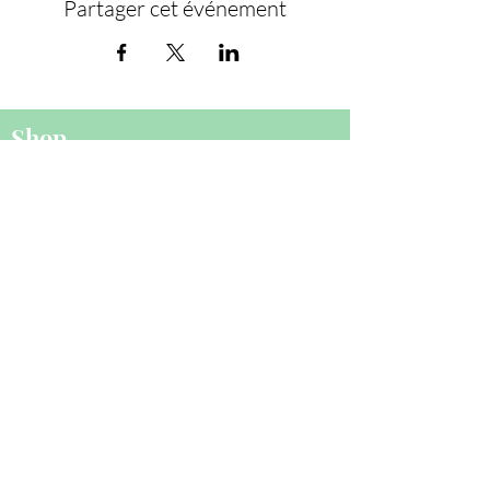
Partager cet événement
Shop
Tous les produits
Chocker & Plastron
Bijoux d'oreilles
Monoboucles
Bracelet
Personnalisation
Politique
Livraisons & Retours
Politique de confidentialité
CGV