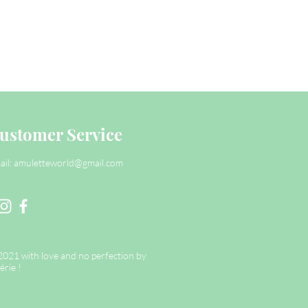
ustomer Service
ail:
amuletteworld@gmail.com
2021 with love and no perfection by
érie !