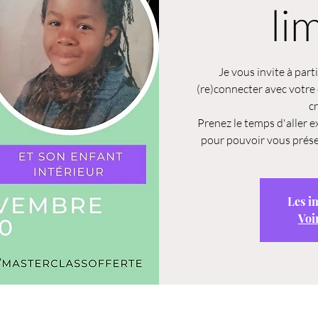
li
Je vous invite à part
(re)connecter avec votre 
c
Prenez le temps d'aller ex
pour pouvoir vous prése
Les i
Voi