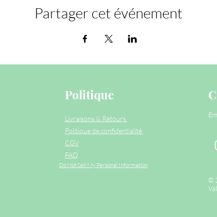
Partager cet événement
Politique
C
Em
Livraisons & Retours
Politique de confidentialité
CGV
FAQ
Do Not Sell My Personal Information
© 
Val