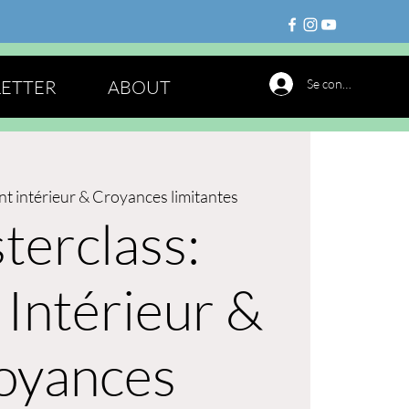
ETTER
ABOUT
Se connecter
nt intérieur & Croyances limitantes
terclass:
 Intérieur &
oyances