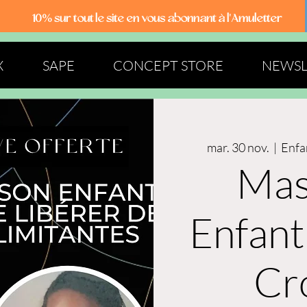
10% sur tout le site
en vous abonnant à l'Amuletter
X
SAPE
CONCEPT STORE
NEWSL
mar. 30 nov.
  |  
Enfa
Mas
Enfant
Cr