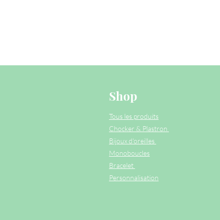
Shop
Tous les produits
Chocker & Plastron
Bijoux d'oreilles
Monoboucles
Bracelet
Personnalisation