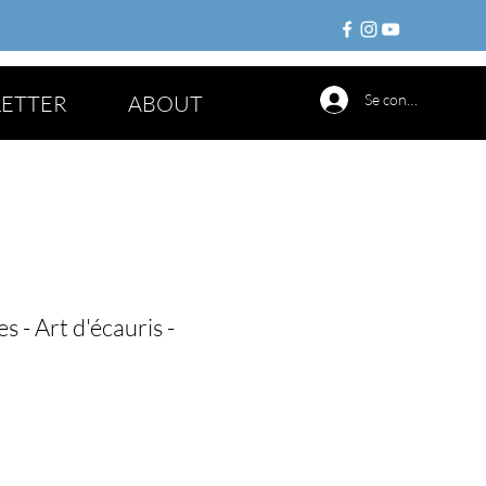
ETTER
ABOUT
Se connecter
es - Art d'écauris -