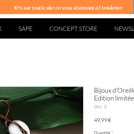
10% sur tout le site
en vous abonnant à l'Amuletter
X
SAPE
CONCEPT STORE
NEWSL
Bijoux d'Oreill
Edition limitée
SKU : 0
Prix
49,99 €
Quantité
*