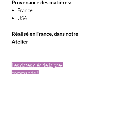
Provenance des matières:
France
USA
Réalisé en France, dans notre
Atelier
Les dates clés de la pré-
commande !
Commandez aujourd'hui et
recevez votre commande 2
semaines après votre
commande
Les pré-commandes sont
ouvertes jusqu'au 31 Juillet.