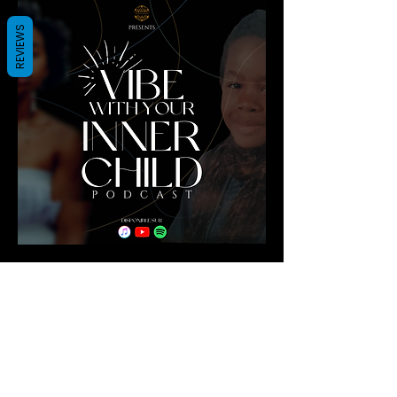
REVIEWS
Shop
Tous les produits
Chocker & Plastron
Bijoux d'oreilles
Monoboucles