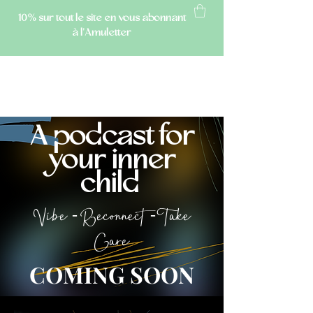
10% sur tout le site
en vous abonnant
à l'Amuletter
AMULETTE
A podcast for
your inner
child
Vibe - Reconnect - Take
Care
COMING SOON