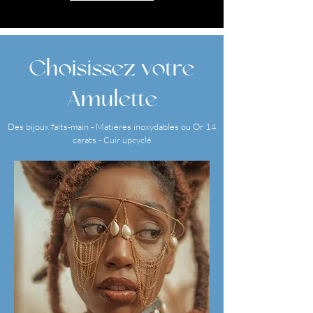
Choisissez votre
Amulette
Des bijoux faits-main - Matières inoxydables ou Or 14
carats - Cuir upcyclé