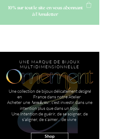
10% sur tout le site
en vous abonnant
à l'Amuletter
AMULETTE
UNE MARQUE DE BIJOUX
MULTIDIMENSIONNELLE
Une collection de bijoux délicatement
designé
en France dans notre Atelier
Acheter une
, c'est investir dans une
Amulette
intention plus que dans un bijou
Une Intention de guérir, de se soigner, de
s'aligner, de s'aimer... de vivre
en
Shop