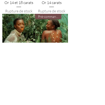
Or 14 et 18 carats
Or 14 carats
Rupture de stock
Rupture de stock
Pré-commande
Chocker Fotetsa
Monoboucle Bafang
- Plaqué Or 14 & 18
Rupture de stock
carats
Rupture de stock
Voir plus