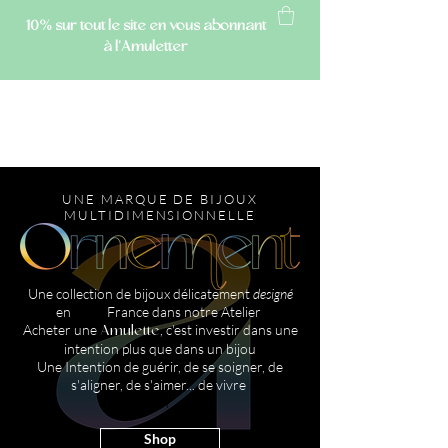
10% sur tout le site
en vous abonnant
à l'Amuletter
AMULETTE
UNE MARQUE DE BIJOUX
MULTIDIMENSIONNELLE
Une collection de bijoux délicatement
designé
en France dans notre Atelier
Acheter une
, c'est investir dans une
Amulette
intention plus que dans un bijou
Une Intention de guérir, de se soigner, de
s'aligner, de s'aimer... de vivre
en
Shop