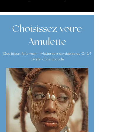
Choisissez votre
Amulette
Des bijoux faits-main - Matières inoxydables ou Or 14
carats - Cuir upcyclé