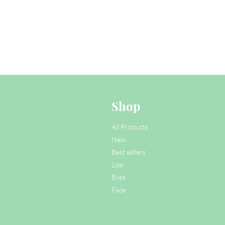
Shop
All Products
New
Best sellers
Lips
Eyes
Face