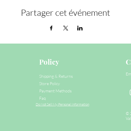
Partager cet événement
Policy
C
Em
Shipping & Returns
Store Policy
Payment Methods
Faq
Do Not Sell My Personal Information
© 
Val