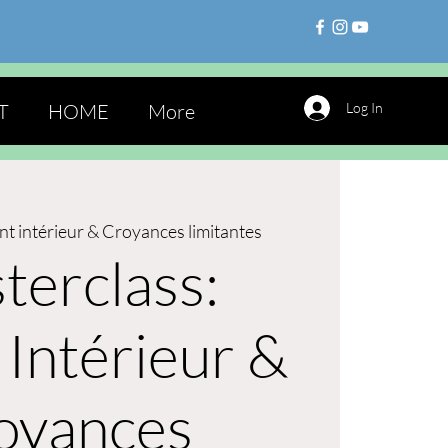
T
HOME
More
Log In
nt intérieur & Croyances limitantes
terclass:
 Intérieur &
oyances