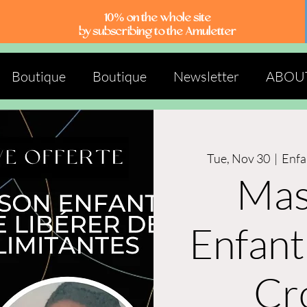
10% on the whole site
by subscribing to the Amuletter
Boutique
Boutique
Newsletter
ABOU
Tue, Nov 30
  |  
Enfa
Mas
Enfant
Cr