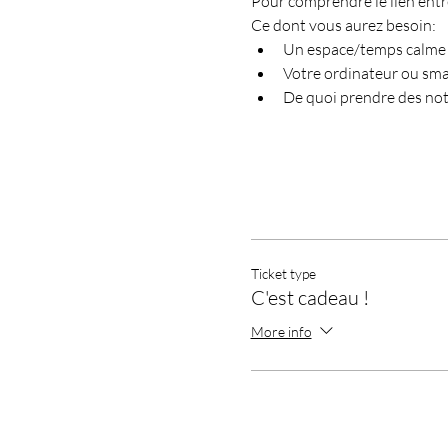
Pour comprendre le lien entre
Ce dont vous aurez besoin:
Un espace/temps calme
Votre ordinateur ou sm
De quoi prendre des not
Ticket type
C'est cadeau !
More info