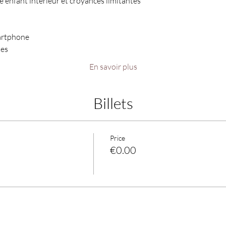
 enfant intérieur et croyances limitantes
artphone 
es 
En savoir plus
Billets
Price
€0.00