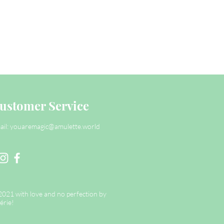
ustomer Service
ail:
youaremagic@amulette.world
2021 with love and no perfection by
érie!