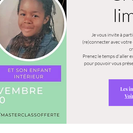
li
Je vous invite à part
(re)connecter avec votre 
c
Prenez le temps d'aller ex
pour pouvoir vous prése
Les i
Voi