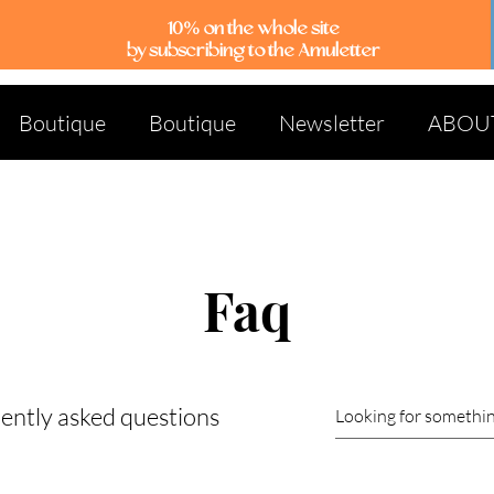
10% on the whole site
by subscribing to the Amuletter
Boutique
Boutique
Newsletter
ABOU
Faq
ently asked questions