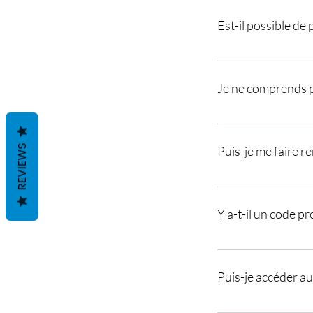
Est-il possible de 
Pour ce programme, le 
Je ne comprends pa
Offf coursseee ! Il exis
présentiel OU E-carnet 
REVIEWS
Puis-je me faire r
l'introspection Option 
Accompagnement en lign
L'annulation est possi
Y a-t-il un code p
Vous pouvez bénéficier
Puis-je accéder au
Le Cercle du 8 mai est