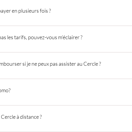
payer en plusieurs fois ?
paiement doit se faire en une fois au moment de la réservation.
s les tarifs, pouvez-vous m'éclairer ?
te 2 tarifs possibles. Option 1: VIBE 99€ E-carnet initiatique (version digita
initiatique (version digitale) + Accompagnement en ligne sur 4 semaines pou
embourser si je ne peux pas assister au Cercle ?
2: ALL IN 149€ E-carnet initiatique (version digitale) + Accès au Cercle en p
e sur 4 semaines pour aller plus loin dans l'introspection
ble jusqu'à 48 heures avant la date du Cercle remboursable sous forme d'avo
romo?
 de 10% de réduction en vous inscrivant à la Newsletter :)
 Cercle à distance ?
 une expérience en présentiel. Cependant, avec l'option VIBE 2, vous pouvez 