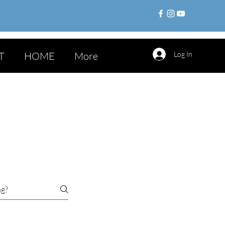
T
HOME
More
Log In