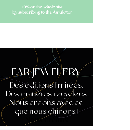
10% on the whole site
by subscribing to the Amuletter
AMULETTE
EAR JEWELERY
Des éditions limitées.
Des matières recyclées
Nous créons avec ce
que nous chinons !
Nous créons