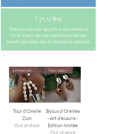
Upcycling
Tous nos cuirs sont upcyclés et sont achetés en
Ile de France chez une association à but non
lucratif spécialisée dans le réemploi de matériaux
Limited edition
New baby !
Tour d'Oreille
Bijoux d'Oreilles
Zion
- Art d'écauris -
Out of stock
Edition limitée
Out of stock