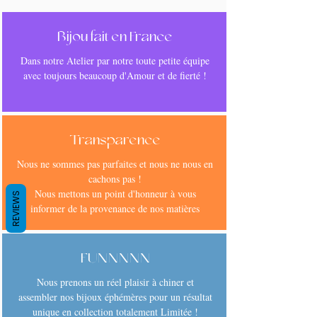
Bijou fait en France
Dans notre Atelier par notre toute petite équipe
avec toujours beaucoup d'Amour et de fierté !
Transparence
Nous ne sommes pas parfaites et nous ne nous en
cachons pas !
Nous mettons un point d'honneur à vous
REVIEWS
informer de la provenance de nos matières
FUNNNNN
Nous prenons un réel plaisir à chiner et
assembler nos bijoux éphémères pour un résultat
unique en collection totalement Limitée !