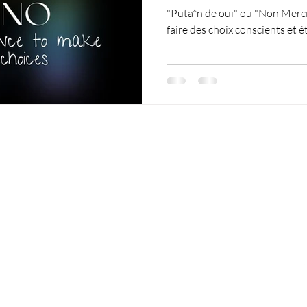
"Puta*n de oui" ou "Non Merc
faire des choix conscients et êt
Policy
C
Em
Shipping & Returns
Store Policy
Payment Methods
Faq
Do Not Sell My Personal Information