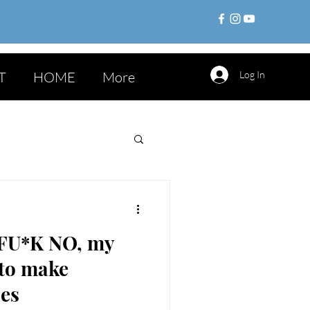
T
HOME
More
Log In
FU*K NO, my
 to make
ces