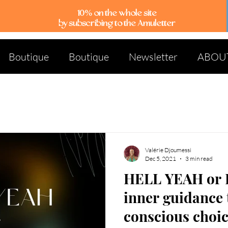
10% on the whole site
by subscribing to the Amuletter
Boutique
Boutique
Newsletter
ABOU
Valérie Djoumessi
Dec 5, 2021
3 min read
HELL YEAH or 
inner guidance
conscious choi