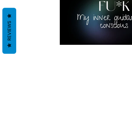
REVIEWS
Shop
All Products
New
Best sellers
Lips
Eyes
Face