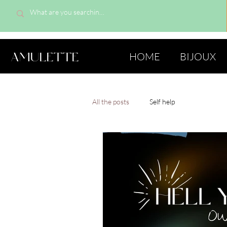
AMULETTE
HOME
BIJOUX
All the posts
Self help