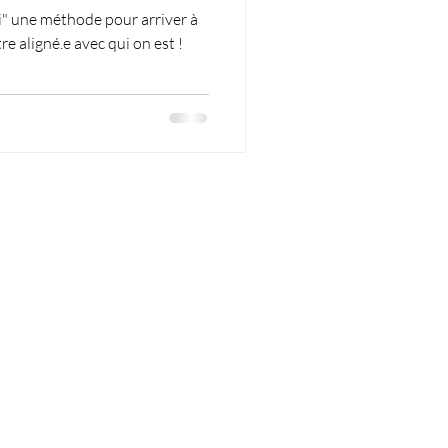
i" une méthode pour arriver à
re aligné.e avec qui on est !
ustomer Service
ail:
youaremagic@amulette.world