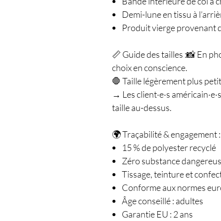
Bande intérieure de col à 
Demi-lune en tissu à l’arriè
Produit vierge provenant
📏 Guide des tailles :📸 En ph
choix en conscience.
🛑 Taille légèrement plus pet
→ Les client·e·s américain·e·
taille au-dessus.
🌍 Traçabilité & engagement :
15 % de polyester recyclé
Zéro substance dangereu
Tissage, teinture et confe
Conforme aux normes eur
Âge conseillé : adultes
Garantie EU : 2 ans