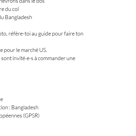
chevrons dans le dos
re du col
 du Bangladesh
oto, réfère-toi au guide pour faire ton
ite pour le marché US.
s sont invité·e·s à commander une
se
ction : Bangladesh
opéennes (GPSR)