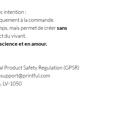
 intention :
niquement à la commande.
mps, mais permet de créer
sans
ct du vivant.
science et en amour.
al Product Safety Regulation (GPSR)
: support@printful.com
a, LV-1050
Policy
C
Em