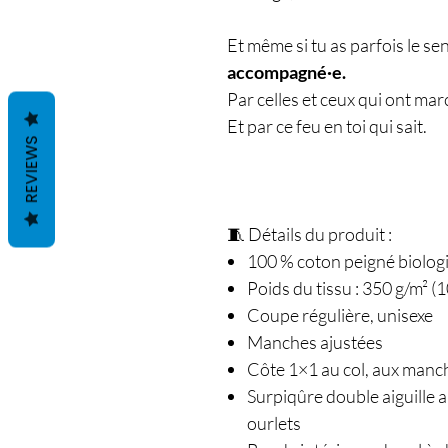
Et même si tu as parfois le se
accompagné·e.
Par celles et ceux qui ont mar
Et par ce feu en toi qui sait.
REVIEWS
🧵 Détails du produit :
100 % coton peigné biologiq
Poids du tissu : 350 g/m² (1
Coupe régulière, unisexe
Manches ajustées
Côte 1×1 au col, aux manche
Surpiqûre double aiguille 
ourlets