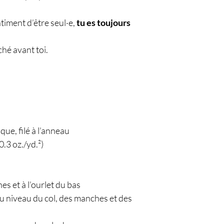
ntiment d’être seul·e,
tu es toujours
ché avant toi.
ue, filé à l’anneau
0.3 oz./yd.²)
s et à l’ourlet du bas
au niveau du col, des manches et des