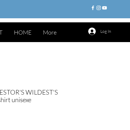
T
HOME
More
Log In
ESTOR'S WILDEST'S
irt unisexe
le
ice