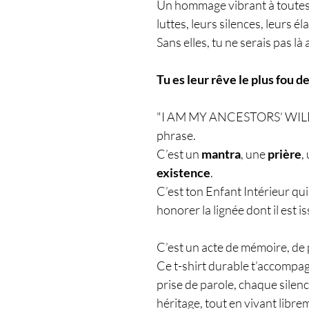
Un hommage vibrant à toutes l
luttes, leurs silences, leurs é
Sans elles, tu ne serais pas là
Tu es leur rêve le plus fou d
"I AM MY ANCESTORS’ WILDE
phrase.
C’est un
mantra
, une
prière
,
existence
.
C’est ton Enfant Intérieur qui
honorer la lignée dont il est is
C’est un acte de mémoire, de 
Ce t-shirt durable t’accomp
prise de parole, chaque silen
héritage, tout en vivant libre