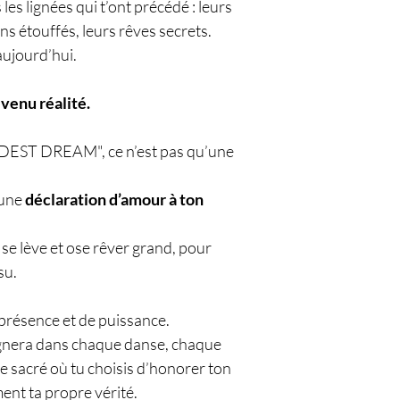
es lignées qui t’ont précédé : leurs
lans étouffés, leurs rêves secrets.
 aujourd’hui.
evenu réalité.
ST DREAM", ce n’est pas qu’une
 une
déclaration d’amour à ton
 se lève et ose rêver grand, pour
su.
présence et de puissance.
agnera dans chaque danse, chaque
ce sacré où tu choisis d’honorer ton
ment ta propre vérité.