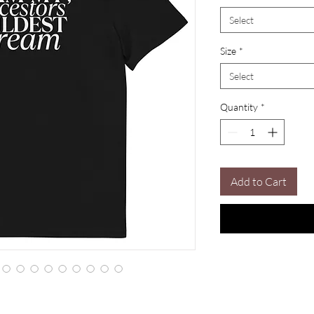
Select
Size
*
Select
Quantity
*
Add to Cart